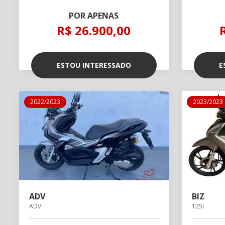
POR APENAS
R$ 26.900,00
ESTOU INTERESSADO
E
2022/2023
2023/2023
ADV
BIZ
ADV
125I