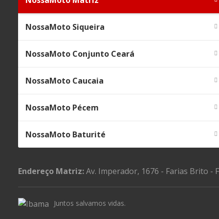
NossaMoto Matriz
NossaMoto Siqueira
NossaMoto Conjunto Ceará
NossaMoto Caucaia
NossaMoto Pécem
NossaMoto Baturité
Endereço Matriz:
Av. Imperador, 1676 - Farias Brito - 
Juntos salvamos vidas.