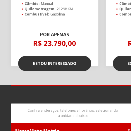
Câmbio:
Manual
Câmbi
Quilometragem:
21298 KM
Quilo
Combustível:
Gasolina
Combu
POR APENAS
R$ 23.790,00
ESTOU INTERESSADO
E
Confira endereços, telefones e horários, selecionando
a unidade abaixo: