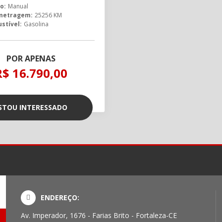
o:
Manual
metragem:
25256 KM
stível:
Gasolina
POR APENAS
R$ 16.790,00
STOU INTERESSADO
ENDEREÇO:
Av. Imperador, 1676 - Farias Brito - Fortaleza-CE