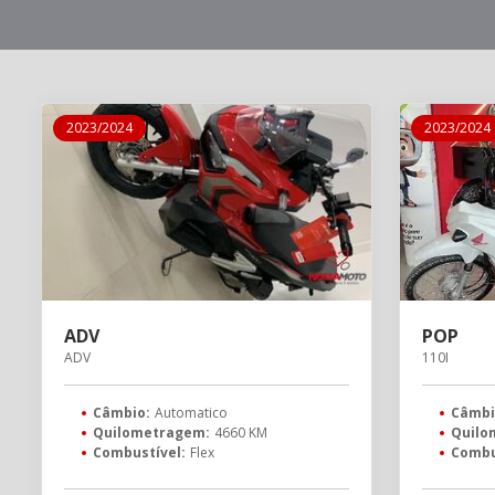
2023/2024
2023/2024
ADV
POP
ADV
110I
Câmbio:
Automatico
Câmbi
Quilometragem:
4660 KM
Quilo
Combustível:
Flex
Combu