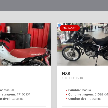
2021/2021
NXR
160 BROS ESDD
o:
Manual
Câmbio:
Manual
metragem:
17100 KM
Quilometragem:
51592 K
stível:
Gasolina
Combustível:
Gasolina