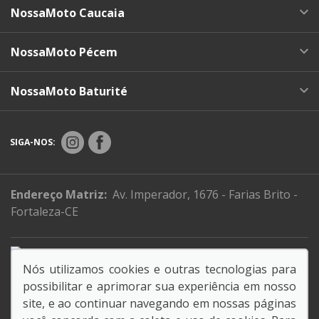
NossaMoto Caucaia
NossaMoto Pécem
NossaMoto Baturité
SIGA-NOS:
Endereço Matriz:
Av. Imperador, 1676 - Farias Brito -
Fortaleza-CE
Juntos salvamos vidas.
Nós utilizamos cookies e outras tecnologias para
possibilitar e aprimorar sua experiência em nosso
Razão social: NOSSAMOTO LTDA.
site, e ao continuar navegando em nossas páginas
CNPJ: 03.898.300/0001-28