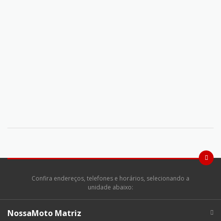
Confira endereços, telefones e horários, selecionando a
unidade abaixo:
NossaMoto Matriz