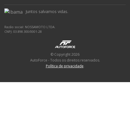
Juntos salvamos vidas.
Razão social: NOSSAMOTO LTDA.
CNPJ: 03.898.300/0001-28
© Copyright 2026
AutoForce - Todos os direitos reservados.
Política de privacidade
.