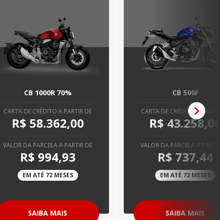
CB 1000R 70%
CB 500F
CARTA DE CRÉDITO A PARTIR DE
CARTA DE CRÉDITO A PARTIR
R$ 58.362,00
R$ 43.258,0
VALOR DA PARCELA A PARTIR DE
VALOR DA PARCELA A PARTI
R$ 994,93
R$ 737,44
EM ATÉ 72 MESES
EM ATÉ 72 MESES
SAIBA MAIS
SAIBA MAIS