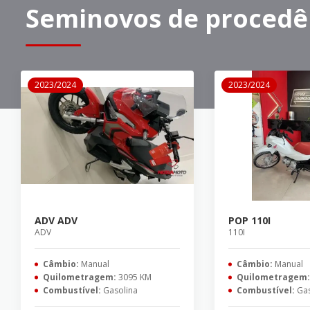
Seminovos de procedê
2023/2024
2023/2024
ADV ADV
POP 110I
ADV
110I
Câmbio:
Manual
Câmbio:
Manual
Quilometragem:
3095 KM
Quilometragem
Combustível:
Gasolina
Combustível:
Gas