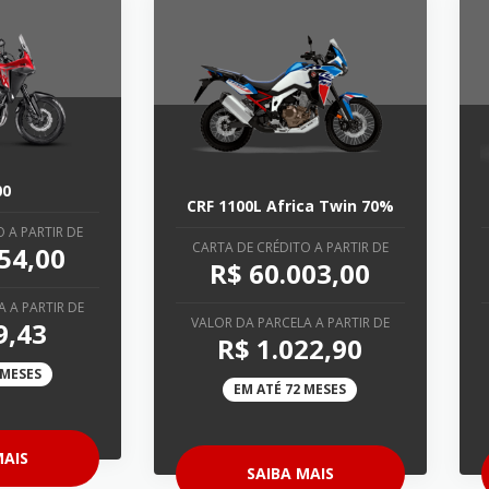
00
CRF 1100L Africa Twin 70%
 A PARTIR DE
CARTA DE CRÉDITO A PARTIR DE
54,00
R$ 60.003,00
 A PARTIR DE
VALOR DA PARCELA A PARTIR DE
9,43
R$ 1.022,90
 MESES
EM ATÉ 72 MESES
MAIS
SAIBA MAIS