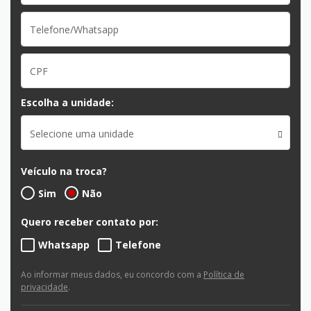
Escolha a unidade:
Selecione uma unidade
Veículo na troca?
Sim
Não
Quero receber contato por:
Whatsapp
Telefone
Ao informar meus dados, eu concordo com a
Política de
privacidade
.