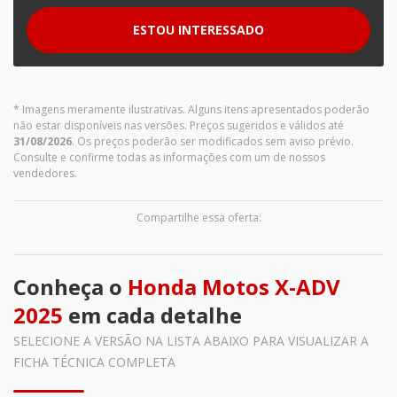
ESTOU INTERESSADO
* Imagens meramente ilustrativas. Alguns itens apresentados poderão
não estar disponíveis nas versões. Preços sugeridos e válidos até
31/08/2026
. Os preços poderão ser modificados sem aviso prévio.
Consulte e confirme todas as informações com um de nossos
vendedores.
Compartilhe essa oferta:
Conheça o
Honda Motos X-ADV
2025
em cada detalhe
SELECIONE A VERSÃO NA LISTA ABAIXO PARA VISUALIZAR A
FICHA TÉCNICA COMPLETA