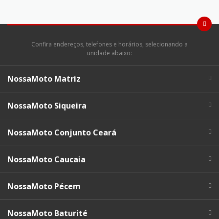
Confira endereços, telefones e horários, selecionando a
unidade abaixo:
NossaMoto Matriz
NossaMoto Siqueira
NossaMoto Conjunto Ceará
NossaMoto Caucaia
NossaMoto Pécem
NossaMoto Baturité