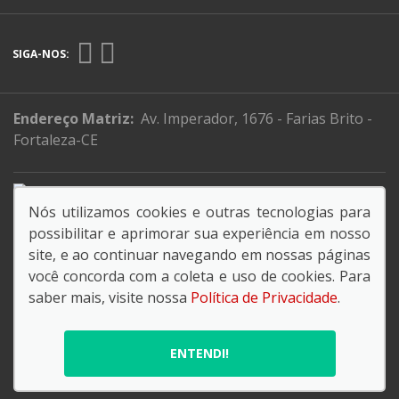
SIGA-NOS:
Endereço Matriz:
Av. Imperador, 1676 - Farias Brito -
Fortaleza-CE
Juntos salvamos vidas.
Nós utilizamos cookies e outras tecnologias para
possibilitar e aprimorar sua experiência em nosso
Razão social: NOSSAMOTO LTDA.
site, e ao continuar navegando em nossas páginas
CNPJ: 03.898.300/0001-28
você concorda com a coleta e uso de cookies. Para
saber mais, visite nossa
Política de Privacidade
.
© Copyright 2026
AutoForce - Todos os direitos reservados.
ENTENDI!
Política de privacidade
.