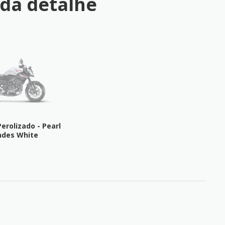
da detalhe
erolizado - Pearl
ndes White
FICHA TÉCNICA