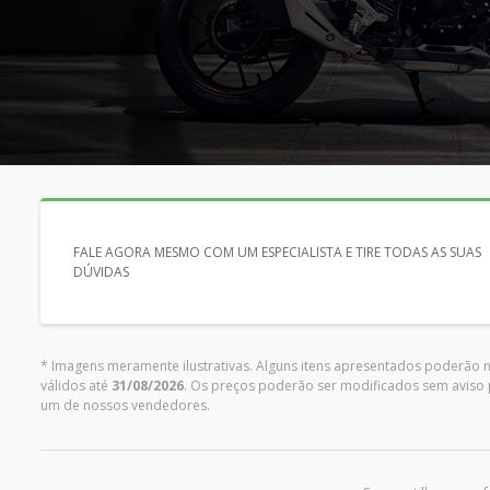
FALE AGORA MESMO COM UM ESPECIALISTA E TIRE TODAS AS SUAS
DÚVIDAS
* Imagens meramente ilustrativas. Alguns itens apresentados poderão n
válidos até
31/08/2026
. Os preços poderão ser modificados sem aviso 
um de nossos vendedores.