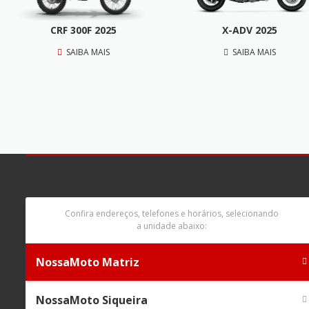
CRF 300F 2025
X-ADV 2025
SAIBA MAIS
SAIBA MAIS
Confira endereços, telefones e horários, selecionando
a unidade abaixo:
NossaMoto Matriz
NossaMoto Siqueira