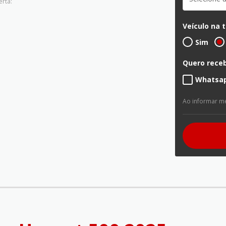
erta:
Veículo na 
Sim
Quero receb
Whatsa
Ao informar m