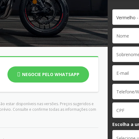
Vermelho -
NEGOCIE PELO WHATSAPP
ão estar disponíveis nas versões. Preços sugeridos e
prévio. Consulte e confirme todas as informações com
Escolha a u
Selecione 