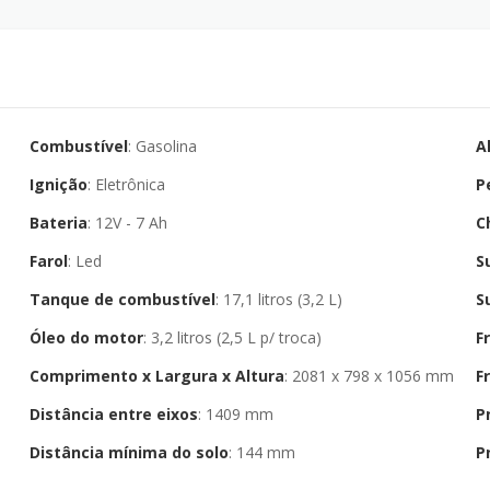
Combustível
: Gasolina
A
Ignição
: Eletrônica
P
Bateria
: 12V - 7 Ah
C
Farol
: Led
S
Tanque de combustível
: 17,1 litros (3,2 L)
S
Óleo do motor
: 3,2 litros (2,5 L p/ troca)
F
Comprimento x Largura x Altura
: 2081 x 798 x 1056 mm
F
Distância entre eixos
: 1409 mm
P
Distância mínima do solo
: 144 mm
P