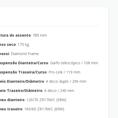
ltura do assento
: 789 mm
eso seco
: 175 kg
hassi
: Diamond Frame
uspensão Dianteira/Curso
: Garfo telescópico / 108 mm
uspensão Traseira/Curso
: Pro-Link / 119 mm
reio Dianteiro/Diâmetro
: A disco duplo / 296 mm
reio Traseiro/Diâmetro
: A disco / 240 mm
neu dianteiro
: 120/70 ZR17M/C (58W)
neu traseiro
: 160/60 ZR17M/C (69W)