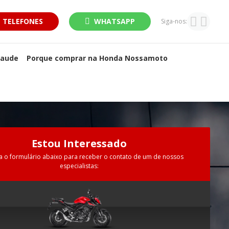
TELEFONES
WHATSAPP
Siga-nos:
raude
Porque comprar na Honda Nossamoto
Estou Interessado
a o formulário abaixo para receber o contato de um de nossos
especialistas: