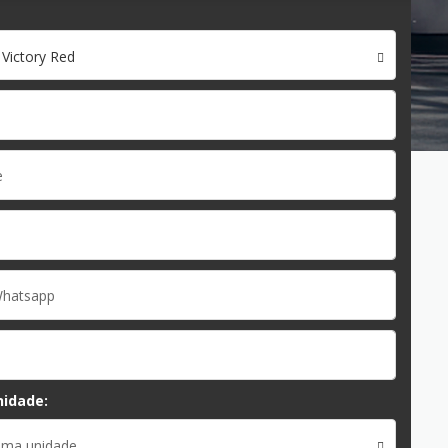
 Victory Red
nidade:
uma unidade