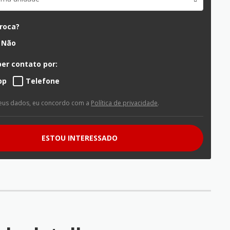
troca?
Não
er contato por:
pp
Telefone
eus dados, eu concordo com a
Política de privacidade
.
ESTOU INTERESSADO