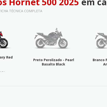
s Hornet 500 2025
em ca
 FICHA TÉCNICA COMPLETA
tory Red
Preto Perolizado - Pearl
Branco P
Basalto Black
A
NICA
FICHA TÉCNICA